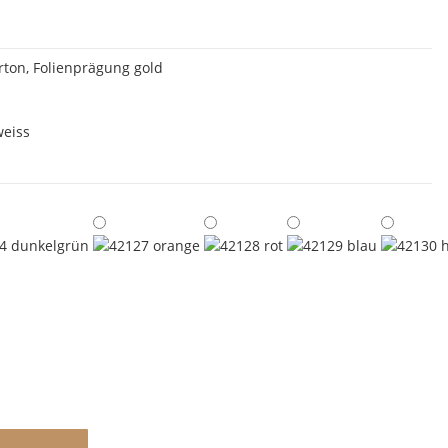
rton, Folienprägung gold
weiss
42128 rot
42129 blau
42127 orange
42130 hel
dunkelgrün