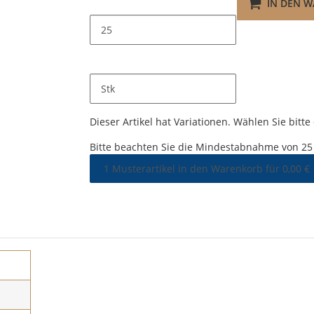
IN DEN 
Stk
x
Dieser Artikel hat Variationen. Wählen Sie bitt
x
Bitte beachten Sie die Mindestabnahme von 25 
1 Musterartikel in den Warenkorb für 0,00 €