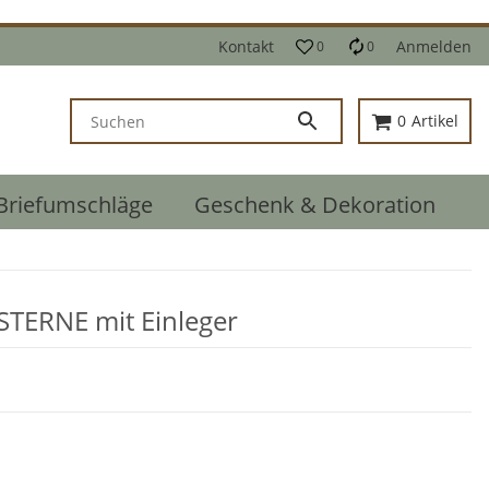
Kontakt
Anmelden
0
0
0
Artikel
Briefumschläge
Geschenk & Dekoration
E
 STERNE mit Einleger