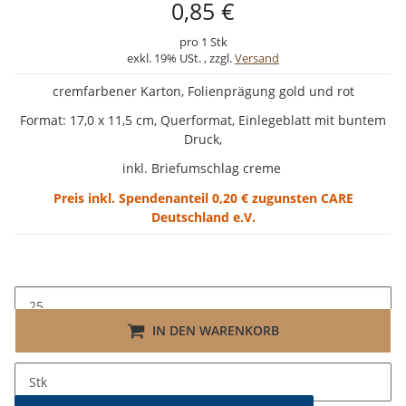
0,85 €
pro 1 Stk
exkl. 19% USt. , zzgl.
Versand
cremfarbener Karton, Folienprägung gold und rot
Format: 17,0 x 11,5 cm, Querformat, Einlegeblatt mit buntem
Druck,
inkl. Briefumschlag creme
Preis inkl. Spendenanteil 0,20 € zugunsten CARE
Deutschland e.V.
IN DEN WARENKORB
x
Bitte beachten Sie die Mindestabnahme von 25 Stk.
Stk