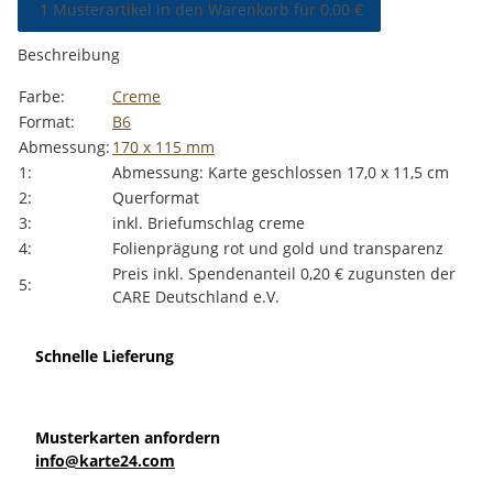
1 Musterartikel in den Warenkorb für 0,00 €
Beschreibung
Produkteigenschaft
Wert
Farbe:
Creme
Format:
B6
Abmessung:
170 x 115 mm
1:
Abmessung: Karte geschlossen 17,0 x 11,5 cm
2:
Querformat
3:
inkl. Briefumschlag creme
4:
Folienprägung rot und gold und transparenz
Preis inkl. Spendenanteil 0,20 € zugunsten der
5:
CARE Deutschland e.V.
Schnelle Lieferung
Musterkarten anfordern
info@karte24.com